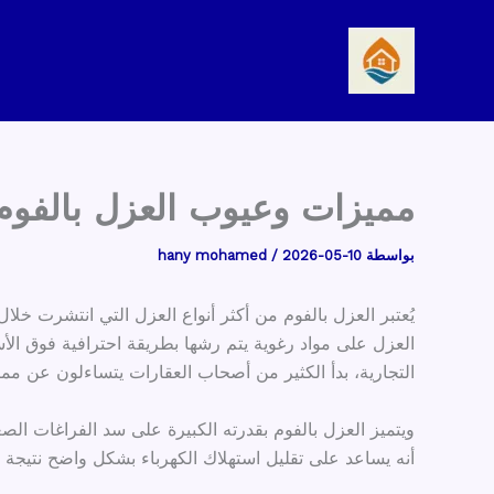
خطي
لى
لمحتوى
مميزات وعيوب العزل بالفوم
بواسطة
2026-05-10
/
hany mohamed
يُعتبر العزل بالفوم من أكثر أنواع العزل التي انتشرت خلا
العزل على مواد رغوية يتم رشها بطريقة احترافية فوق الأس
التجارية، بدأ الكثير من أصحاب العقارات يتساءلون عن مميز
ويتميز العزل بالفوم بقدرته الكبيرة على سد الفراغات الص
أنه يساعد على تقليل استهلاك الكهرباء بشكل واضح نتيجة ا